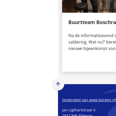
Buurtteam Boschr
Na de informatieavond o
saldering. Wat nu?’ bere
nieuwe bijeenkomst voo
Scroll
naar
boven
Onderdeel van www.bergen-nh
naar
Jan Ligthartstraat 4
het
1817 MR Alkmaar