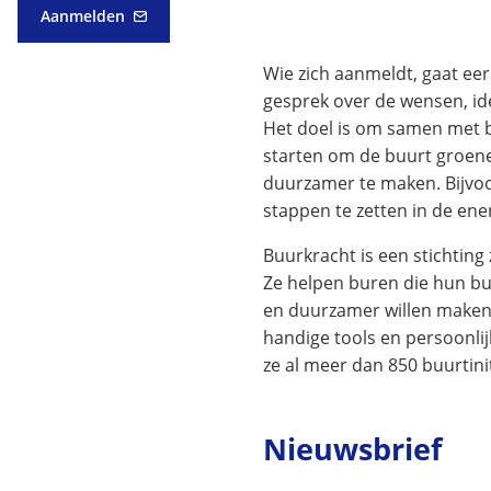
Aanmelden
(Verwijst
naar
Wie zich aanmeldt, gaat eer
een
e-
gesprek over de wensen, id
mailadres)
Het doel is om samen met b
starten om de buurt groener
duurzamer te maken. Bijvo
stappen te zetten in de ener
Buurkracht is een stichtin
Ze helpen buren die hun buu
en duurzamer willen maken.
handige tools en persoonli
ze al meer dan 850 buurtin
Nieuwsbrief