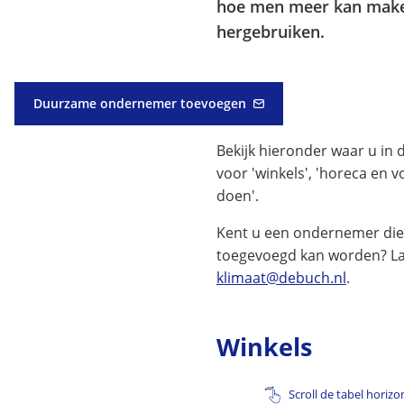
hoe men meer kan make
hergebruiken.
Duurzame ondernemer toevoegen
(Verwijst
naar
Bekijk hieronder waar u in 
een
e-
voor 'winkels', 'horeca en v
mailadres)
doen'.
Kent u een ondernemer die 
toegevoegd kan worden? La
(Verwijst
klimaat@debuch.nl
.
naar
een
Winkels
e-
mailadre
Scroll de tabel horizo