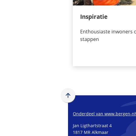
Inspiratie
Enthousiaste inwoners 
stappen
Scroll
naar
boven
Onderdeel van www.bergen-nh
naar
Jan Ligthartstraat 4
het
1817 MR Alkmaar