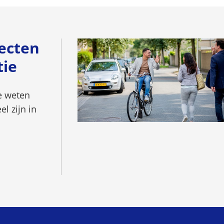
mailadres)
ecten
tie
te weten
l zijn in