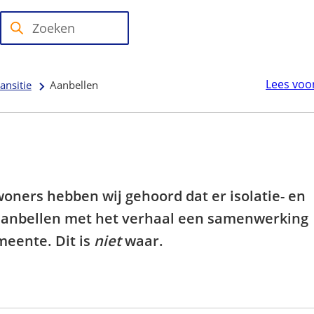
Zoeken
Wanneer
resultaten
beschikbaar
Lees voo
ansitie
Aanbellen
zijn
kun
je
hierdoor
navigeren
door
woners hebben wij gehoord dat er isolatie- en
pijl
 aanbellen met het verhaal een samenwerking
omhoog
eente. Dit is
niet
waar.
en
omlaag
te
gebruiken.