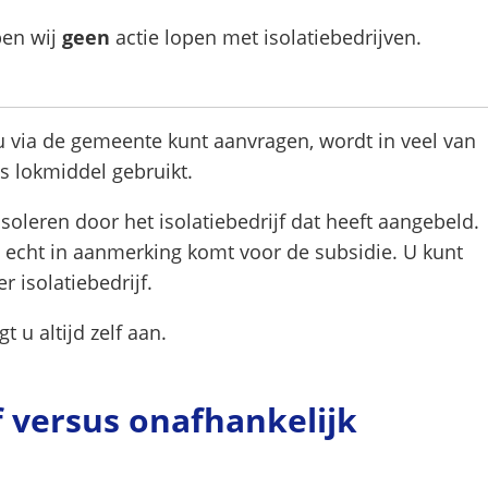
Gebruik
en wij
geen
actie lopen met isolatiebedrijven.
de
enter-
toets
 u via de gemeente kunt aanvragen, wordt in veel van
om
ls lokmiddel gebruikt.
een
waarde
soleren door het isolatiebedrijf dat heeft aangebeld.
te
u echt in aanmerking komt voor de subsidie. U kunt
selecteren.
r isolatiebedrijf.
t u altijd zelf aan.
jf versus onafhankelijk