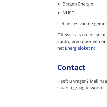
Bergen Energie
NHEC
Het advies van de gemee
Oftewel: als u een isolat
controleren door een ona
(Verwijst
het
Energieloket
.
naar
een
Contact
externe
website)
Heeft u vragen? Mail na
staan u graag te woord.