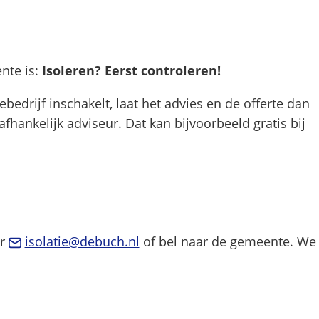
nte is:
Isoleren? Eerst controleren!
iebedrijf inschakelt, laat het advies en de offerte dan
fhankelijk adviseur. Dat kan bijvoorbeeld gratis bij
(Verwijst
ar
isolatie@debuch.nl
of bel naar de gemeente. We
naar
een
e-