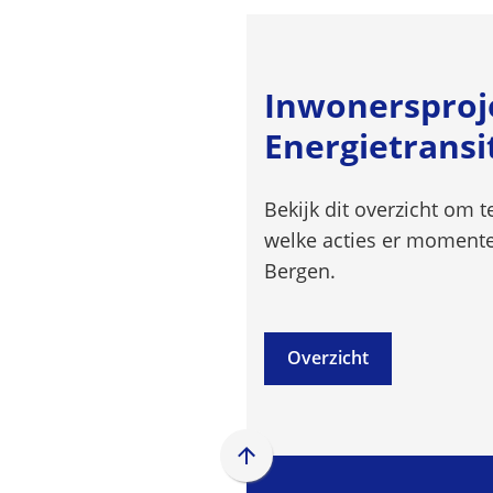
Inwonersproj
Energietransi
Bekijk dit overzicht om 
welke acties er momentee
Bergen.
Overzicht
Scroll