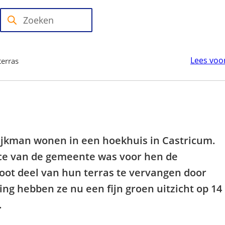
Zoeken
Wanneer
resultaten
beschikbaar
Lees voo
terras
zijn
kun
je
hierdoor
navigeren
door
ijkman wonen in een hoekhuis in Castricum.
pijl
ice van de gemeente was voor hen de
omhoog
oot deel van hun terras te vervangen door
en
ng hebben ze nu een fijn groen uitzicht op 14
omlaag
.
te
gebruiken.