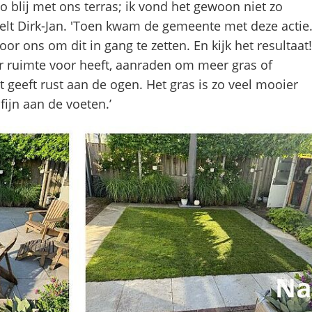
 zo blij met ons terras; ik vond het gewoon niet zo
Gebruik
rtelt Dirk-Jan. 'Toen kwam de gemeente met deze actie
de
 ons om dit in gang te zetten. En kijk het resultaat!
enter-
er ruimte voor heeft, aanraden om meer gras of
toets
 geeft rust aan de ogen. Het gras is zo veel mooier
om
 fijn aan de voeten.’
een
waarde
te
selecteren.