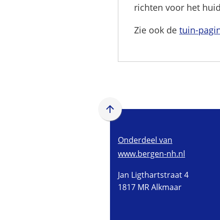
richten voor het huid
Zie ook de
tuin-pagi
Scroll
naar
boven
Onderdeel van
naar
www.bergen-nh.nl
het
Jan Ligthartstraat 4
begin
1817 MR Alkmaar
van
de
paginainhoud