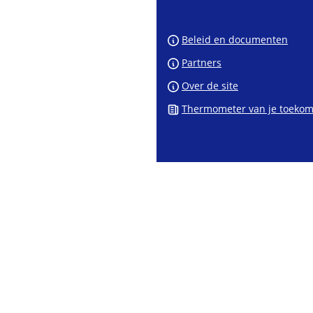
ee
Wh
te
Beleid en documenten
Partners
Over de site
Thermometer van je toekom