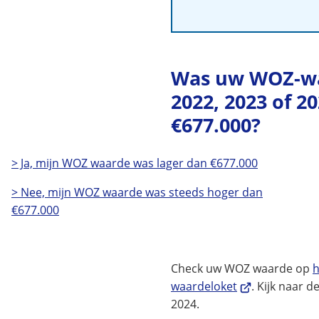
Was uw WOZ-wa
2022, 2023 of 2
€677.000?
> Ja, mijn WOZ waarde was lager dan €677.000
> Nee, mijn WOZ waarde was steeds hoger dan
€677.000
Check uw WOZ waarde op
h
(Verwijst
waardeloket
. Kijk naar d
naar
2024.