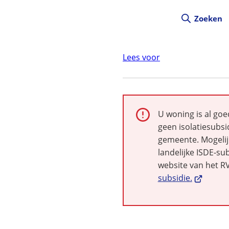
Zoeken
Lees voor
Alarm:
U woning is al goe
geen isolatiesubsi
gemeente. Mogelijk
landelijke ISDE-sub
website van het R
(Verwijst
subsidie.
naar
een
externe
website)