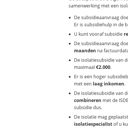
samenwerking met een isola
De subsidieaanvraag do
Er is subsidiehulp in de b
U kunt vooraf subsidie
r
De subsidieaanvraag doe
maanden
na factuurdat
De isolatiesubsidie van 
maximaal
€2.000
.
Er is een hoger subsidi
met een
laag inkomen
.
De isolatiesubsidie van 
combineren
met de ISDE
subsidie dus.
De isolatie mag geplaat
isolatiespecialist
of u k