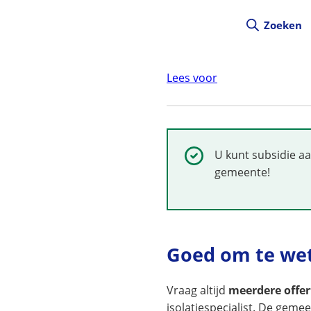
Zoeken
Lees voor
Succesvol:
U kunt subsidie aa
gemeente!
Goed om te we
Vraag altijd
meerdere offer
isolatiespecialist. De geme