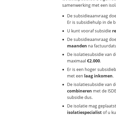
samenwerking met een isola
De subsidieaanvraag do
Er is subsidiehulp in de b
U kunt vooraf subsidie
r
De subsidieaanvraag doe
maanden
na factuurdat
De isolatiesubsidie van 
maximaal
€2.000
.
Er is een hoger subsidi
met een
laag inkomen
.
De isolatiesubsidie van 
combineren
met de ISDE
subsidie dus.
De isolatie mag geplaat
isolatiespecialist
of u k