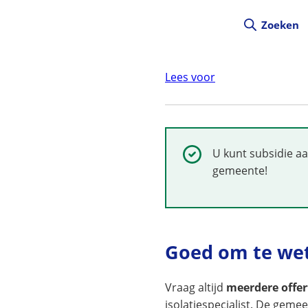
Zoeken
Lees voor
Succesvol:
U kunt subsidie aa
gemeente!
Goed om te we
Vraag altijd
meerdere offer
isolatiespecialist. De geme