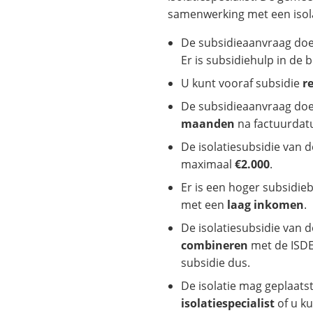
samenwerking met een isola
De subsidieaanvraag do
Er is subsidiehulp in de b
U kunt vooraf subsidie
r
De subsidieaanvraag doe
maanden
na factuurdat
De isolatiesubsidie van 
maximaal
€2.000
.
Er is een hoger subsidi
met een
laag inkomen
.
De isolatiesubsidie van 
combineren
met de ISDE
subsidie dus.
De isolatie mag geplaat
isolatiespecialist
of u k