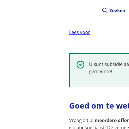
Zoeken
Lees voor
Succesvol:
U kunt subsidie aa
gemeente!
Goed om te we
Vraag altijd
meerdere offer
isolatiespecialist. De geme