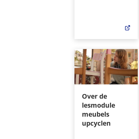
(Ve
naa
ee
ext
web
Over de
lesmodule
meubels
upcyclen