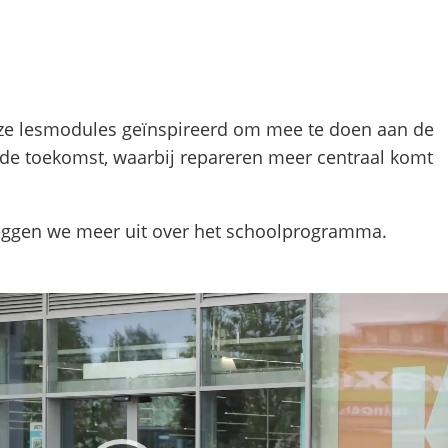
Gebruik
de
enter-
toets
ze lesmodules geïnspireerd om mee te doen aan de
om
 de toekomst, waarbij repareren meer centraal komt
een
waarde
te
eggen we meer uit over het schoolprogramma.
selecteren.