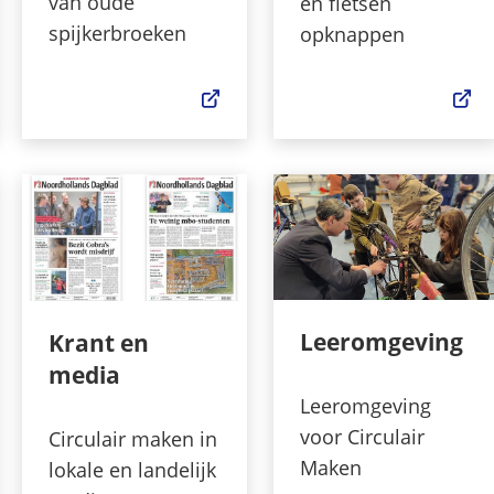
van oude
en fietsen
spijkerbroeken
opknappen
rwijst
(Verwijst
(V
r
naar
na
n
een
ee
erne
externe
ex
site)
website)
we
Leeromgeving
Krant en
media
Leeromgeving
voor Circulair
Circulair maken in
Maken
lokale en landelijk