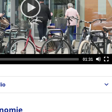
Totale
01:31
looptijd
io
onomie