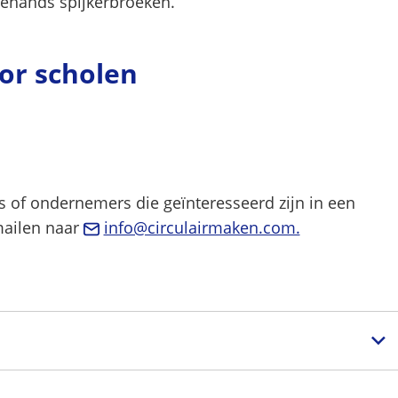
ehands spijkerbroeken.
or scholen
s of ondernemers die geïnteresseerd zijn in een
(Verwijst
ailen naar
info@circulairmaken.com.
naar
een
e-
mailadres)