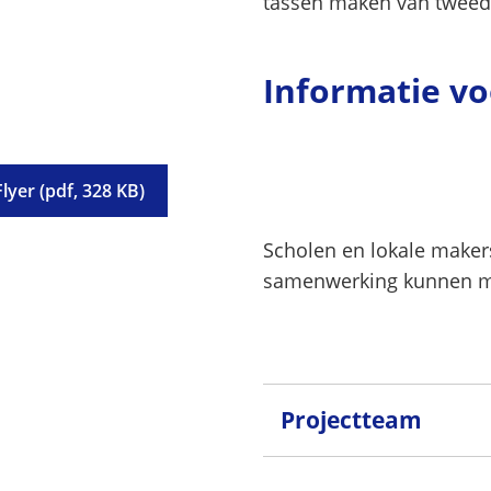
tassen maken van tweed
Informatie vo
Flyer
(pdf
, 328 KB
)
Scholen en lokale maker
samenwerking kunnen m
Projectteam