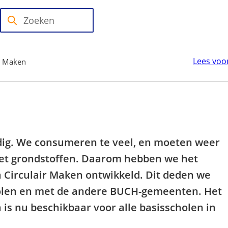
Zoeken
Wanneer
resultaten
beschikbaar
Lees voo
ir Maken
zijn
kun
je
hierdoor
navigeren
door
dig. We consumeren te veel, en moeten weer
pijl
 met grondstoffen. Daarom hebben we het
omhoog
Circulair Maken ontwikkeld. Dit deden we
en
len en met de andere BUCH-gemeenten. Het
omlaag
s nu beschikbaar voor alle basisscholen in
te
gebruiken.