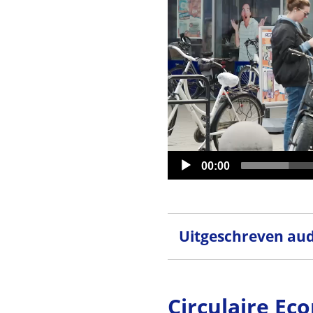
Huidige
00:00
tijd
Uitgeschreven aud
Circulaire Ec