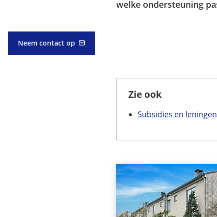
welke ondersteuning pas
Neem contact op
(Verwijst
naar
een
e-
mailadres)
Zie ook
Subsidies en leningen