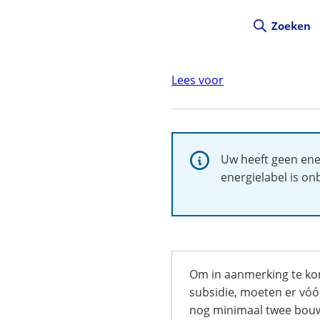
Zoeken
Lees voor
Informatie:
Uw heeft geen ener
energielabel is on
Om in aanmerking te k
subsidie, moeten er vó
nog minimaal twee bouw