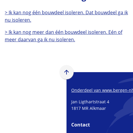
> Ik kan nog één bouwdeel isoleren. Dat bouwdeel ga ik
nu isoleren.
> Ik kan nog meer dan één bouwdeel isoleren. Eén of
meer daarvan ga ik nu isoleren.
Scroll
naar
boven
Onderdeel van www.bergen-nh
naar
Jan Ligthartstraat 4
het
1817 MR Alkmaar
begin
van
Contact
de