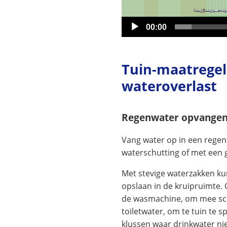
Huidige
00:00
tijd
Tuin-maatregel
wateroverlast
Regenwater opvange
Vang water op in een regen
waterschutting of met een 
Met stevige waterzakken ku
opslaan in de kruipruimte. 
de wasmachine, om mee sc
toiletwater, om te tuin te 
klussen waar drinkwater nie