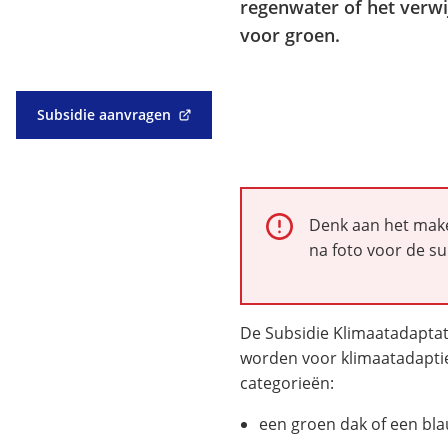
regenwater of het verwi
voor groen.
Subsidie aanvragen
(Verwijst
naar
een
externe
website)
Alarm:
Denk aan het make
na foto voor de s
De Subsidie Klimaatadapta
worden voor klimaatadaptie
categorieën:
een groen dak of een bla