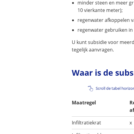
minder steen en meer gro
10 vierkante meter);
regenwater afkoppelen va
regenwater gebruiken in 
U kunt subsidie voor meer
tegelijk aanvragen.
Waar is de subs
Scroll de tabel horiz
Maatregel
R
a
Infiltratiekrat
x