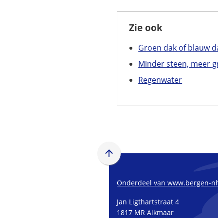
Zie ook
Groen dak of blauw d
Minder steen, meer 
Regenwater
Scroll
naar
boven
Onderdeel van www.bergen-nh
naar
Jan Ligthartstraat 4
het
1817 MR Alkmaar