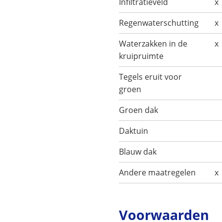
Infiltratieveld
x
Regenwaterschutting
x
Waterzakken in de
x
kruipruimte
Tegels eruit voor
groen
Groen dak
Daktuin
Blauw dak
Andere maatregelen
x
Voorwaarden