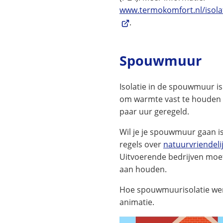
www.termokomfort.nl/isola
(Verwijst
.
naar
een
Spouwmuur
externe
website)
Isolatie in de spouwmuur i
om warmte vast te houden in
paar uur geregeld.
Wil je je spouwmuur gaan is
regels over
natuurvriendelij
Uitvoerende bedrijven moete
aan houden.
Hoe spouwmuurisolatie werk
animatie.
Videospeler