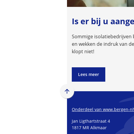
Is er bij u aang
Sommige isolatiebedrijven b
en wekken de indruk van de 
klopt niet!
Lees meer
Scroll
naar
boven
Onderdeel van www.bergen-nh
naar
Jan Ligthartstraat 4
het
1817 MR Alkmaar
begin