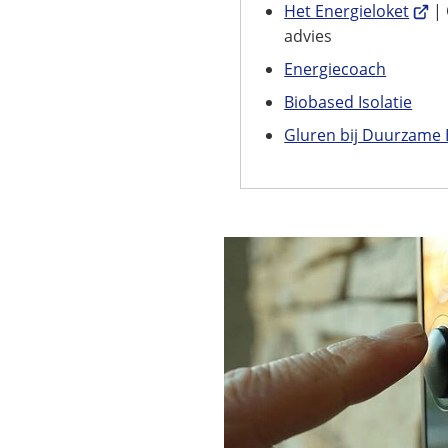
(Verw
Het Energieloket
| 
naar
advies
een
Energiecoach
exte
Biobased Isolatie
websi
Gluren bij Duurzame