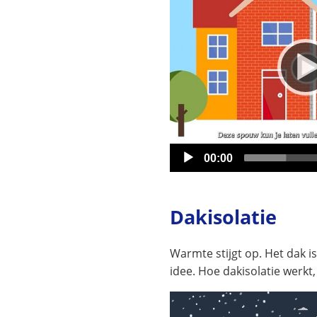
Huidige
00:00
tijd
Dakisolatie
Warmte stijgt op. Het dak i
idee. Hoe dakisolatie werkt,
Videospeler