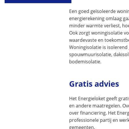
naar
Een goed geïsoleerde wonin
een
externe
energierekening omlaag ga
website)
minder warmte verliest, hoe
Ook zorgt woningisolatie v
waardevaste en toekomstb
Woningisolatie is isolerend 
spouwmuurisolatie, dakisola
bodemisolatie.
Gratis advies
Het Energieloket geeft grati
en andere maatregelen. Ove
over financiering. Het Energ
professionele partij en wer
gemeenten.