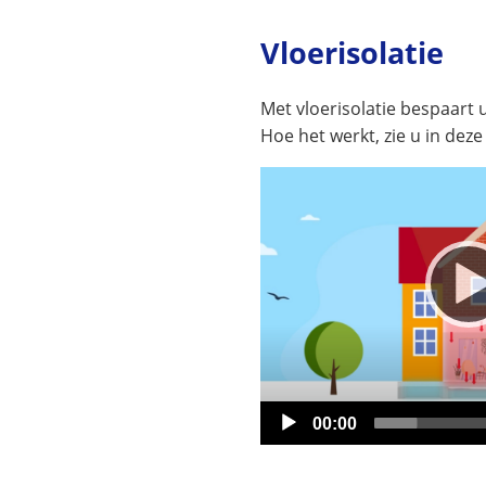
we
Vloerisolatie
Met vloerisolatie bespaart 
Hoe het werkt, zie u in dez
Videospeler
Huidige
00:00
tijd