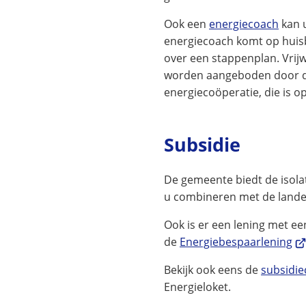
Ook een
energiecoach
kan 
energiecoach komt op huis
over een stappenplan. Vrijw
worden aangeboden door d
energiecoöperatie, die is o
Subsidie
De gemeente biedt de isola
u combineren met de landel
Ook is er een lening met ee
(V
de
Energiebespaarlening
na
Bekijk ook eens de
subsidie
ee
Energieloket.
ex